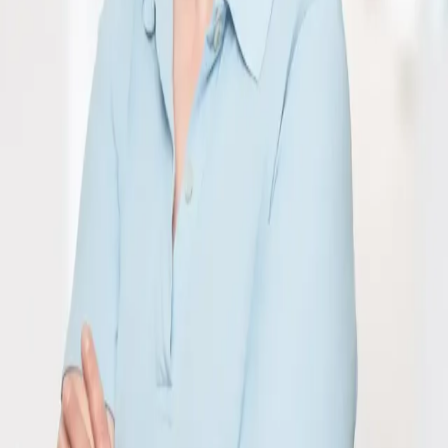
Karin Holderegger
Karin Holderegger
Leiterin Hauswirtschaft
+41 71 335 06 30
karin.holderegger@klinik.ch
Zur Homepage
gehen
Berit Klinik AG
Vögelinsegg 5
9042 Speicher
info@klinik.ch
+41 71 335 06 06