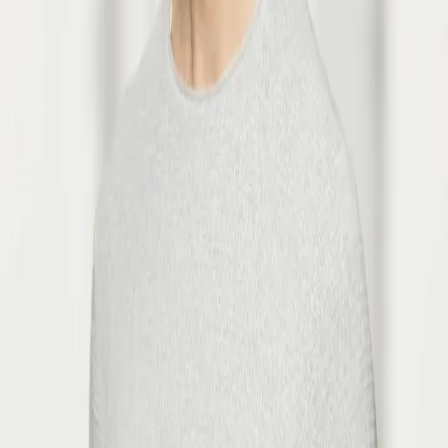
T. Könnecke
T. Könnecke
Psychologe, Psychotherapeut i.A.
psa@klinik.ch
Zur Homepage
gehen
Berit Klinik AG
Vögelinsegg 5
9042 Speicher
info@klinik.ch
+41 71 335 06 06
News